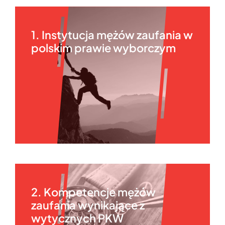
1. Instytucja mężów zaufania w
polskim prawie wyborczym
2. Kompetencje mężów
zaufania wynikające z
wytycznych PKW