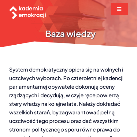
Przejdź
Toggle
do
Navigati
zawartości
O projekcie
Baza wiedzy
Biuletyn
Baza wiedzy
System demokratyczny opiera się na wolnych i
uczciwych wyborach. Po czteroletniej kadencji
Seminaria
parlamentarnej obywatele dokonują oceny
rządzących i decydują, w czyje ręce powierzą
stery władzy na kolejne lata. Należy dokładać
Zgłoszenie
wszelkich starań, by zagwarantować pełną
uczciwość tego procesu oraz dać wszystkim
Aktualności
stronom politycznego sporu równe prawa do