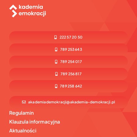
222 57 20 50
789 253 643
789 254 017
789 256 817
789 258 642
akademiademokracji@akademia-demokracji.pl
Regulamin
Klauzula informacyjna
Aktualności