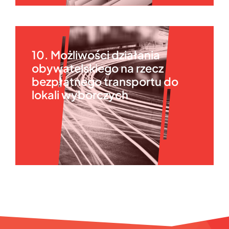
10. Możliwości działania
obywatelskiego na rzecz
bezpłatnego transportu do
lokali wyborczych