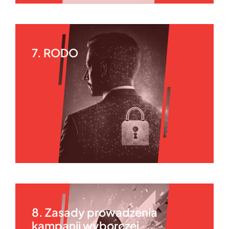
7. RODO
8. Zasady prowadzenia
kampanii wyborczej