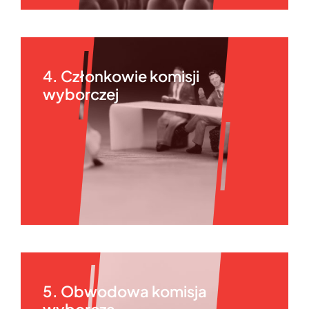
4. Członkowie komisji
wyborczej
5. Obwodowa komisja
wyborcza