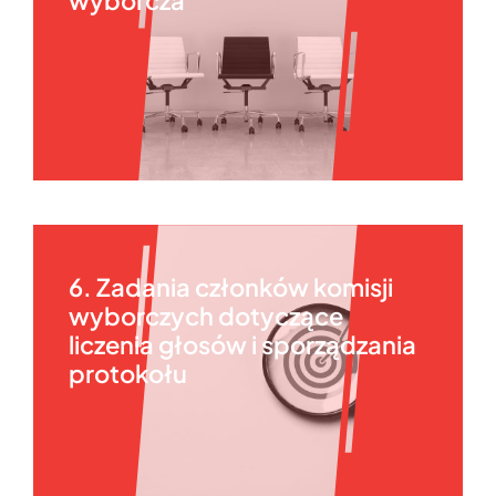
6. Zadania członków komisji
wyborczych dotyczące
liczenia głosów i sporządzania
protokołu