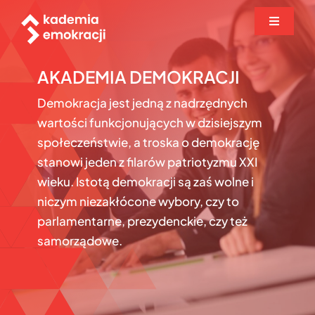
Przejdź
Toggle
do
Navigati
zawartości
O projekcie
AKADEMIA DEMOKRACJI
Demokracja jest jedną z nadrzędnych
Biuletyn
wartości funkcjonujących w dzisiejszym
społeczeństwie, a troska o demokrację
Baza wiedzy
stanowi jeden z filarów patriotyzmu XXI
wieku. Istotą demokracji są zaś wolne i
Seminaria
niczym niezakłócone wybory, czy to
parlamentarne, prezydenckie, czy też
samorządowe.
Zgłoszenie
Aktualności