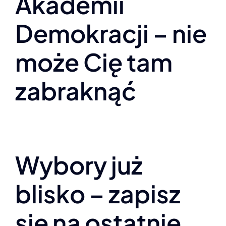
Akademii
Demokracji – nie
może Cię tam
zabraknąć
Wybory już
blisko – zapisz
się na ostatnie