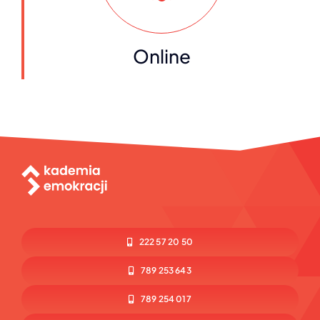
Online
222 57 20 50
789 253 643
789 254 017