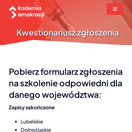
Przejdź
Toggle
do
Navigati
zawartości
O projekcie
Kwestionariusz zgłoszenia
Biuletyn
Baza wiedzy
Pobierz formularz zgłoszenia
na szkolenie odpowiedni dla
Seminaria
danego województwa:
Zgłoszenie
Zapisy zakończone
Lubelskie
Aktualności
Dolnośląskie