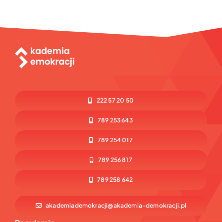
222 57 20 50
789 253 643
789 254 017
789 256 817
789 258 642
akademiademokracji@akademia-demokracji.pl