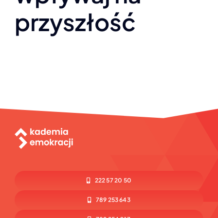
przyszłość
222 57 20 50
789 253 643