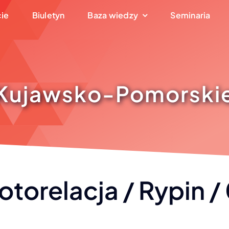
cie
Biuletyn
Baza wiedzy
Seminaria
Kujawsko-Pomorski
otorelacja / Rypin 