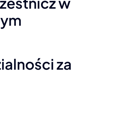
czestnicz w
zym
alności za