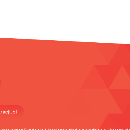
acji.pl
wany przez Fundacje Niezależne Media z siedzibą w Warszawi