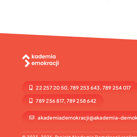
22 257 20 50, 789 253 643, 789 254 017
789 256 817, 789 258 642
akademiademokracji@akademia-demokr
© 2023-2026. Projekt Akademia Demokracji realizo