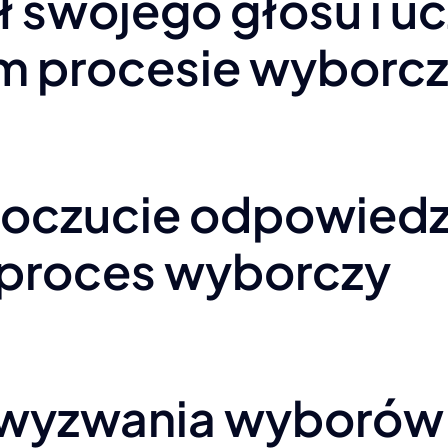
ł swojego głosu i u
m procesie wyborc
oczucie odpowiedzi
proces wyborczy
a wyzwania wyborów