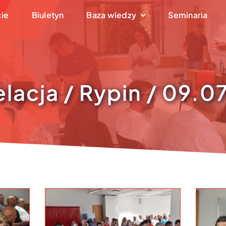
cie
Biuletyn
Baza wiedzy
Seminaria
elacja / Rypin / 09.0