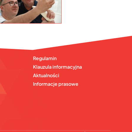
Regulamin
Klauzula informacyjna
Aktualności
Informacje prasowe