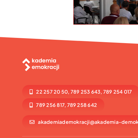
22 257 20 50, 789 253 643, 789 254 017
789 256 817, 789 258 642
akademiademokracji@akademia-demokr