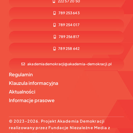
222 57 20 50
INFOLINIA
789 253 643
789 254 017
789 256 817
789 258 642
akademiademokracji@akademia-demokracji.pl
Regulamin
Klauzula informacyjna
Aktualności
Informacje prasowe
© 2023-2026. Projekt Akademia Demokracji
realizowany przez Fundacje Niezależne Media z