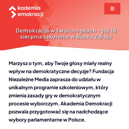
Przejdź
Toggle
do
Navigati
zawartości
O projekcie
Demokracja w Twoich rękach – już 18
sierpnia szkolenie w Busku Zdroju
Biuletyn
Baza wiedzy
Marzysz o tym, aby Twoje głosy miały realny
wpływ na demokratyczne decyzje? Fundacja
Niezależne Media zaprasza do udziału w
Seminaria
unikalnym programie szkoleniowym, który
zmienia zasady gry w demokratycznym
Zgłoszenie
procesie wyborczym. Akademia Demokracji
pozwala przygotować się na nadchodzące
Aktualności
wybory parlamentarne w Polsce.