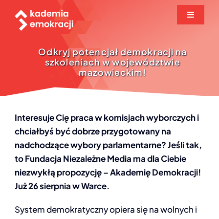
Przejdź
Toggle
do
Navigati
zawartości
O projekcie
Odkryj potencjał demokracji na
szkoleniach w województwie
mazowieckim!
Biuletyn
Baza wiedzy
Interesuje Cię praca w komisjach wyborczych i
chciałbyś być dobrze przygotowany na
Seminaria
nadchodzące wybory parlamentarne? Jeśli tak,
to Fundacja Niezależne Media ma dla Ciebie
Zgłoszenie
niezwykłą propozycję – Akademię Demokracji!
Już 26 sierpnia w Warce.
Aktualności
System demokratyczny opiera się na wolnych i