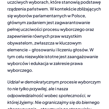
uczciwych wyborach, które stanowią podstawę
INFOLINIA
rządzenia państwem. W kontekście zbliżających
się wyborów parlamentarnych w Polsce,
głównym zadaniem jest zagwarantowanie
pełnej uczciwości procesu wyborczego oraz
zapewnienie równych praw wszystkim
obywatelom, zwłaszcza w kluczowym
elemencie – głosowaniu i liczeniu głosów. W
tym celu niezwykle istotne jest zaangażowanie
wyborców i edukacja w zakresie prawa
wyborczego.
Udział w demokratycznym procesie wyborczym
to nie tylko przywilej, ale i nasza
odpowiedzialność wobec społeczności, w
której żyjemy. Nie ograniczajmy się do biernego