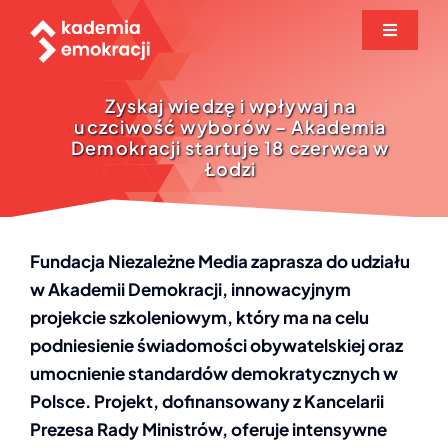
Przejdź
Toggle
do
Navigati
zawartości
O projekcie
Zyskaj wiedzę i wpływaj na
uczciwość wyborów – Akademia
Demokracji startuje 18 czerwca w
Biuletyn
Łodzi
Baza wiedzy
Fundacja Niezależne Media zaprasza do udziału
Seminaria
w Akademii Demokracji, innowacyjnym
projekcie szkoleniowym, który ma na celu
podniesienie świadomości obywatelskiej oraz
Zgłoszenie
umocnienie standardów demokratycznych w
Polsce. Projekt, dofinansowany z Kancelarii
Aktualności
Prezesa Rady Ministrów, oferuje intensywne