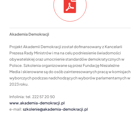
A
kademia
D
emokracji
Projekt Akademii Demokracji został dofinansowany z Kancelarii
Prezesa Rady Ministrów i ma na celu podniesienie świadomości
obywatelskiej oraz umocnienie standardów demokratycznych w
Polsce. Szkolenia organizowane są przez Fundację Niezależne
Media i skierowane są do osób zainteresowanych pracą w komisjach
wyborczych podczas nadchodzących wyborów parlamentarnych w
2023 roku.
Infolinia: tel. 222 57 20 50
www.akademia-demokracji.pl
e-mail:
szkolenie@akademia-demokracji.pl