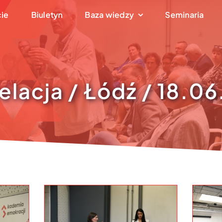
cie
Biuletyn
Baza wiedzy
Seminaria
elacja / Łódź / 18.0