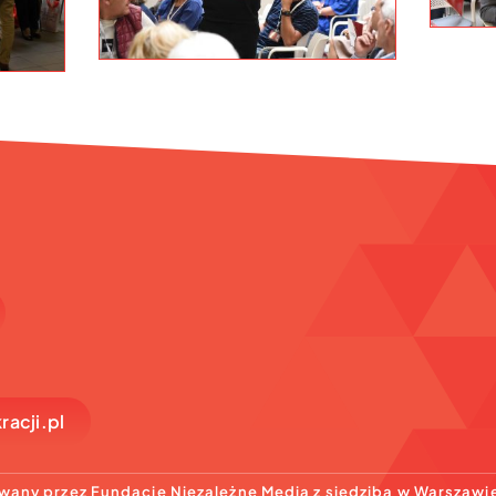
acji.pl
wany przez Fundacje Niezależne Media z siedzibą w Warszawi