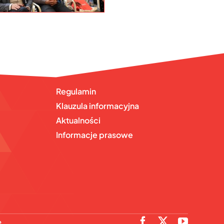
Regulamin
Klauzula informacyjna
Aktualności
Informacje prasowe
e