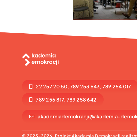
22 257 20 50, 789 253 643, 789 254 017
789 256 817, 789 258 642
akademiademokracji@akademia-demokr
© 2023-2026. Projekt Akademia Demokracji realizo